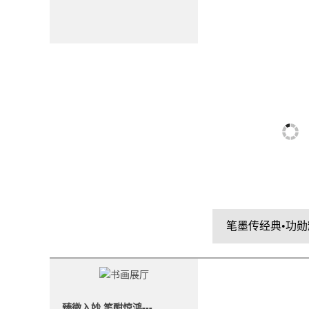
臻微入妙 笔酣惊鸿---...