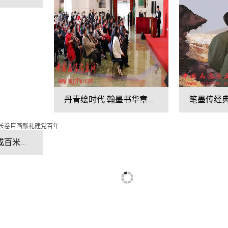
丹青绘时代 翰墨书华章——庆祝建党100周年陈瑞琪书画作品展民族文化宫举行
乡村教师十年画成百米长卷巨画献礼建党百年