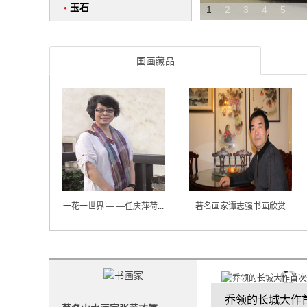
•
玉石
1
2
3
4
5
国画藏品
一花一世界 — —任庆萍荷...
著名画家谭志强书画欣赏