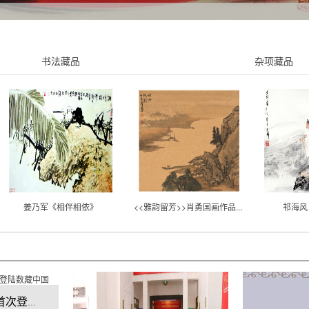
书法藏品
杂项藏品
姜乃军《相伴相依》
<<雅韵留芳>>肖勇国画作品...
祁海风
乔领的长城大作首次登陆数藏中国