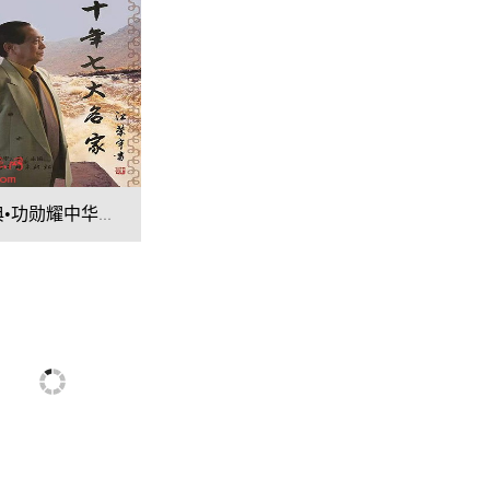
笔墨传经典•功勋耀中华——中国当代极具创作力的新文艺书画名家江荣宇