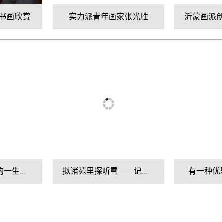
书画欣赏
实力派青年画家张光胜
焦墨大师姚伯齐的一生三峡山水情
拟诸苑里探听雪——记花鸟画家郭立新
有一种优