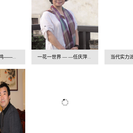
臻微入妙 笔酣惊鸿------张大杰 作品欣赏
一花一世界 — —任庆萍荷画概观