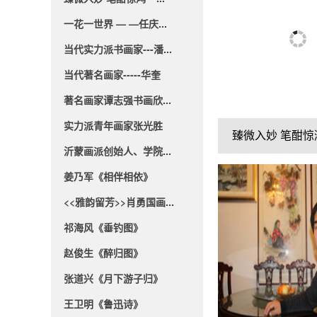
一花一世界 — —任庆...
当代实力派书画家---潘...
当代著名画家-----华奎
著名画家谭志强书画欣...
实力派青年画家张光胜
沂蒙画派创始人、学院...
姜乃军《相伴相依》
<<雅韵留芳>>肖勇国画...
祁海风《垂钓图》
赵俊生《醉归图》
张道兴《月下游子归》
王卫明《鲁迅诗》