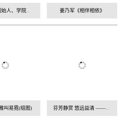
沂蒙画派创始人、学院派艺术家刘阳先生艺术鉴赏
姜乃军《相伴相依》
雅叫易霓(组图)
芬芳静赏 悠远益清 ——略观李琳其人、其书