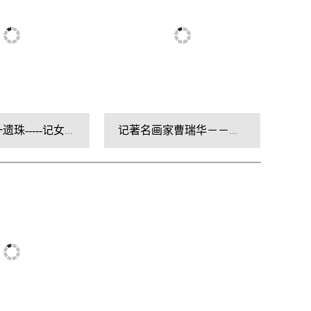
甘为沧海一遗珠-----记女画家李金珠
记著名画家曹瑞华－－怀有浓郁情结 画出宏大气象