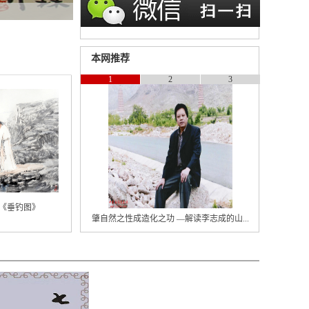
本网推荐
1
2
3
《垂钓图》
肇自然之性成造化之功 —解读李志成的山...