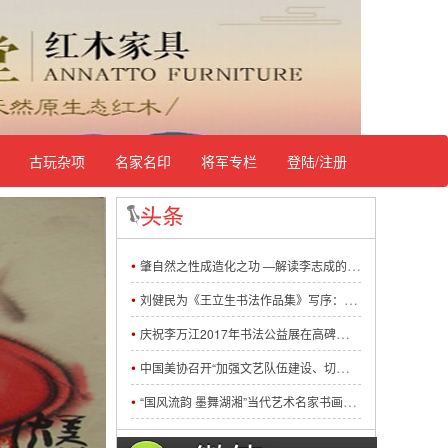
古玩杂项
名家名印
将军专栏
登陆/注册
•
肇自然之性成造化之功 —解读李志成的山水画...
•
刘健民为《王立生书法作品集》写序：字里乾...
•
庆祝李万江2017年书法公益展在高碑店君石苑...
•
中国美协召开“加强文艺队伍建设、切实推动...
•
“国风流韵 墨舞湖湘”当代艺术名家书画研讨...