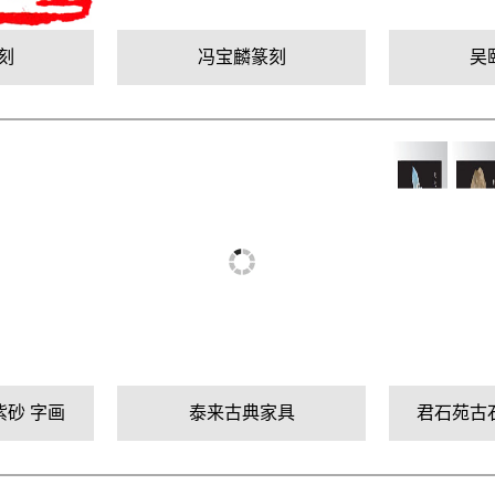
刻
冯宝麟篆刻
吴
紫砂 字画
泰来古典家具
君石苑古