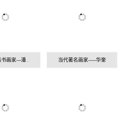
当代实力派书画家---潘文良
当代著名画家-----华奎