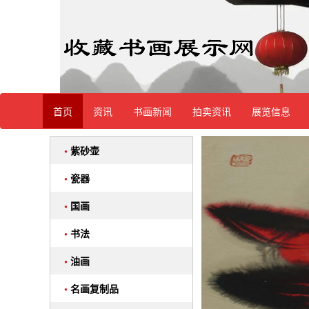
首页
资讯
书画新闻
拍卖资讯
展览信息
•
紫砂壶
•
瓷器
•
国画
•
书法
•
油画
•
名画复制品