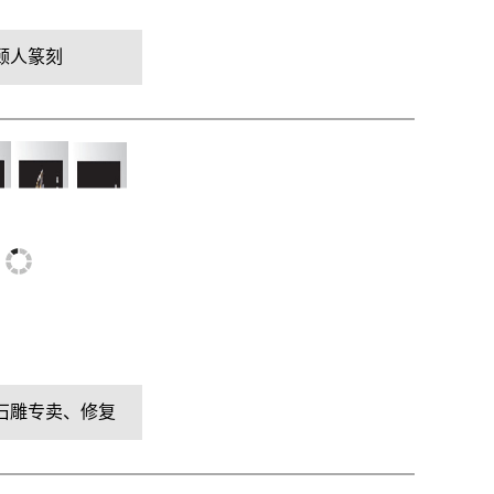
颐人篆刻
石雕专卖、修复