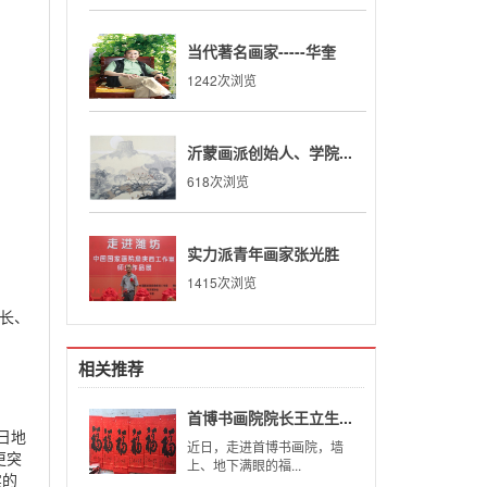
当代著名画家-----华奎
1242次浏览
沂蒙画派创始人、学院...
618次浏览
实力派青年画家张光胜
1415次浏览
长、
相关推荐
首博书画院院长王立生...
日地
近日，走进首博书画院，墙
更突
上、地下满眼的福...
实的