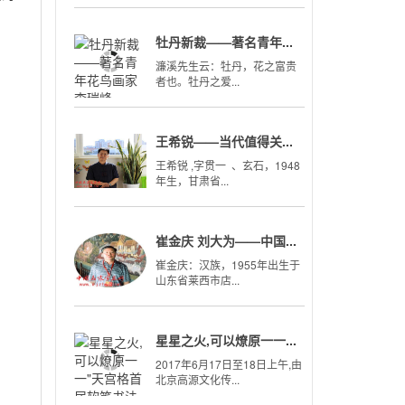
牡丹新裁——著名青年...
濂溪先生云：牡丹，花之富贵
者也。牡丹之爱...
王希锐——当代值得关...
王希锐 ,字贯一 、玄石，1948
年生，甘肃省...
崔金庆 刘大为——中国...
崔金庆：汉族，1955年出生于
山东省莱西市店...
星星之火,可以燎原一一...
2017年6月17日至18日上午,由
北京高源文化传...