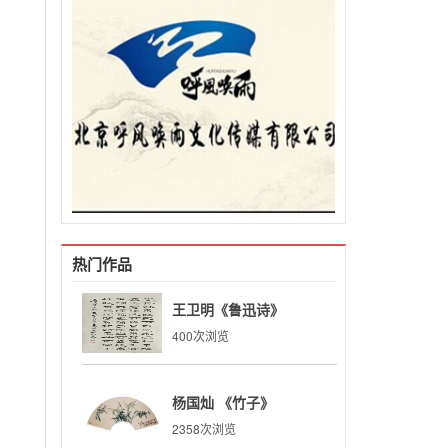
热门作品
王卫明《鲁迅诗》
400次浏览
杨国灿 《竹子》
2358次浏览