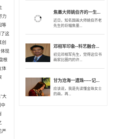
主
焦墨大师姚伯齐的一生...
尽力
近日，知名国画大师姚伯齐老
因等
先生的巨幅焦墨...
到了这
其创
邓相军印象--科艺融合...
，体现
初见邓相军先生，觉得这位书
画家比圈内的许...
盘根
立体
恢
甘为沧海一遗珠-----记...
应该说，我是先读懂金珠女士
的画，再...
“大
则中
有
之
见严