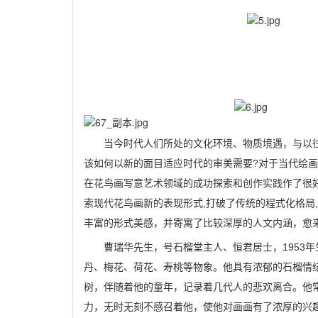
当今时代人们所处的文化环境、物质境遇，与以
该如何以新的面目适应时代的审美需要?对于当代绘
在花鸟画写意艺术领域的成功探索和创作实践作了很
索现代花鸟画新的表现形式,打破了传统的程式化格局
丰富的形式美感，并寄寓了比较深厚的人文内涵，愈
曹瑞华先生，号石榴堂主人、恒君居士，1953
丹、梅花、荷花、寿桃等物象。他具有浓郁的石榴情
树，伴随着他的童年，记录着几代人的悲欢离合。他
力，无时无刻不感召着他，使他对画画有了浓厚的兴