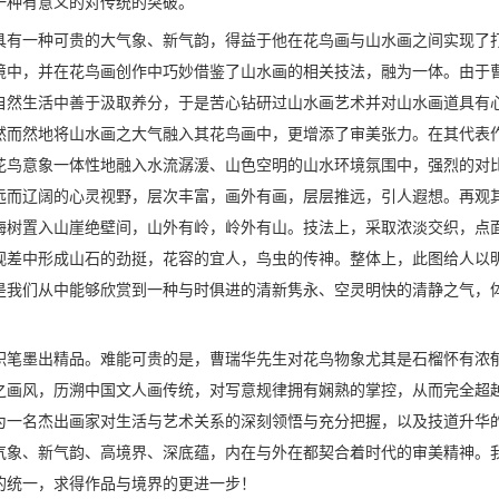
一种有意义的对传统的突破。
具有一种可贵的大气象、新气韵，得益于他在花鸟画与山水画之间实现了
境中，并在花鸟画创作中巧妙借鉴了山水画的相关技法，融为一体。由于
自然生活中善于汲取养分，于是苦心钻研过山水画艺术并对山水画道具有
然而然地将山水画之大气融入其花鸟画中，更增添了审美张力。在其代表
花鸟意象一体性地融入水流潺湲、山色空明的山水环境氛围中，强烈的对
远而辽阔的心灵视野，层次丰富，画外有画，层层推远，引人遐想。再观
梅树置入山崖绝壁间，山外有岭，岭外有山。技法上，采取浓淡交织，点
视差中形成山石的劲挺，花容的宜人，鸟虫的传神。整体上，此图给人以
是我们从中能够欣赏到一种与时俱进的清新隽永、空灵明快的清静之气，
积笔墨出精品。难能可贵的是，曹瑞华先生对花鸟物象尤其是石榴怀有浓
之画风，历溯中国文人画传统，对写意规律拥有娴熟的掌控，从而完全超
为一名杰出画家对生活与艺术关系的深刻领悟与充分把握，以及技道升华
气象、新气韵、高境界、深底蕴，内在与外在都契合着时代的审美精神。
的统一，求得作品与境界的更进一步！