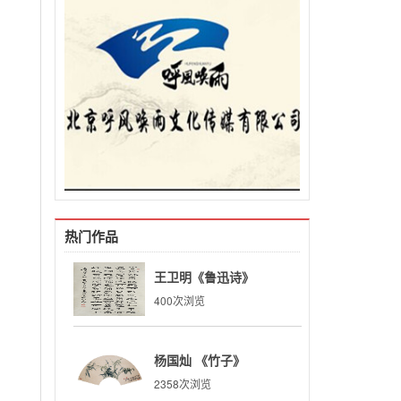
热门作品
王卫明《鲁迅诗》
400次浏览
杨国灿 《竹子》
2358次浏览