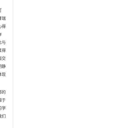
打
曹瑞
心得
作
比与
其得
面交
明静
体现
郁的
越于
的学
我们