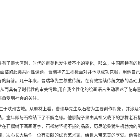
往有了很大区别，时代的审美也发生着不小的变化，那么，中国画特有的
画面临的此类共同性课题，曹瑞华先生积极面对并予以成功克服，用他自
好的解答。几十年来，曹瑞华先生尊重传统，在有效接续传统文脉的基础
,从而具有了时代性的审美情趣,用自我个性化的绘画语言生动表达了花鸟
来愈受到社会的关注。
年生于陕州古城。从题材上看，曹瑞华先生以石榴为主要创作对象，并涉及
结，童年即与石榴结下了不解之缘。他家院子里由其祖父栽下的那棵老石
常在石榴树下画画写字，石榴树坚韧不拔的品质，历尽沧桑犹生机勃勃的
趣，决心长大后作一位有贡献的优秀艺术家，给世人带来美的享受。他曾