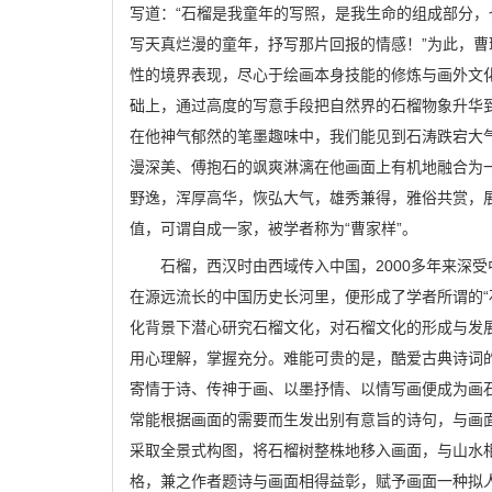
写道：“石榴是我童年的写照，是我生命的组成部分
写天真烂漫的童年，抒写那片回报的情感！”为此，
性的境界表现，尽心于绘画本身技能的修炼与画外文
础上，通过高度的写意手段把自然界的石榴物象升华
在他神气郁然的笔墨趣味中，我们能见到石涛跌宕大
漫深美、傅抱石的飒爽淋漓在他画面上有机地融合为
野逸，浑厚高华，恢弘大气，雄秀兼得，雅俗共赏，展
值，可谓自成一家，被学者称为“曹家样”。
石榴，西汉时由西域传入中国，2000多年来深
在源远流长的中国历史长河里，便形成了学者所谓的“
化背景下潜心研究石榴文化，对石榴文化的形成与发
用心理解，掌握充分。难能可贵的是，酷爱古典诗词
寄情于诗、传神于画、以墨抒情、以情写画便成为画
常能根据画面的需要而生发出别有意旨的诗句，与画
采取全景式构图，将石榴树整株地移入画面，与山水
格，兼之作者题诗与画面相得益彰，赋予画面一种拟