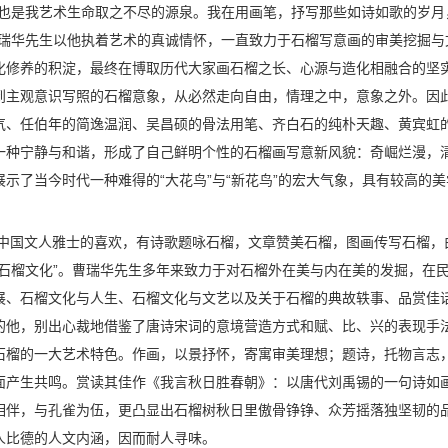
，也是我艺术生命取之不尽的源泉。我在用画笔，抒写那些如诗如歌的岁月
曹瑞华先生以他执着艺术的真诚情怀，一直致力于石榴写意画的审美挖掘与
化修养的积淀，最终在博取历代大家画石榴之长、心源与造化相融合的坚
到主观意识写照的石榴意象，从必然走向自由，情理之中，意象之外。因
气、任伯年的简逸温润、吴昌硕的骨法用笔、齐白石的纯朴天趣、黄宾虹
一种宁静与和谐，形成了自己鲜明个性的石榴画写意新风貌：奇崛烂漫，
示了当今时代一种难得的“大花鸟”与“新花鸟”的宏大气象，具有较高的美
受中国文人雅士的喜欢，有诗歌题咏石榴，文章赞美石榴，图画传写石榴，
石榴文化”。曹瑞华先生多年来致力于对石榴外在美与内在美的发掘，在
展、石榴文化与人生、石榴文化与文艺以及关于石榴的典故轶事、品赏佳
的他，别出心裁地借鉴了唐诗宋词的意境营造方式和赋、比、兴的表现手
石榴的一大艺术特色。作画，以景抒怀，寄寓审美理想；题诗，托物言志
面产生共鸣。赏读其佳作《我言秋日胜春朝》：以唐代刘禹锡的一句诗如
相伴，与孔雀为伍，更凸显出石榴树秋日里傲骨铮铮、众芳摇落独坚韧的
人比德的人文内涵，因而耐人寻味。