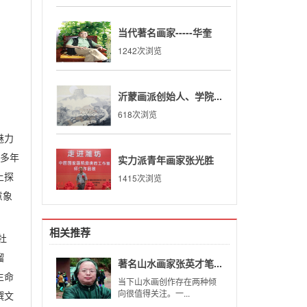
当代著名画家-----华奎
1242次浏览
沂蒙画派创始人、学院...
618次浏览
魅力
己多年
实力派青年画家张光胜
上探
1415次浏览
意象
相关推荐
牡
榴
著名山水画家张英才笔...
生命
当下山水画创作存在两种倾
向很值得关注。一...
撰文