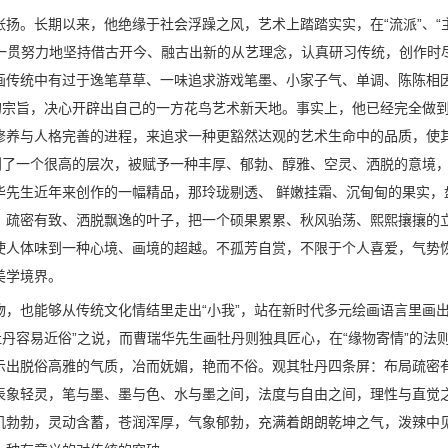
扬。长期以来，他绝缘于社会浮躁之风，艺术上踏踏实实，在“流派”、“
，一贯努力地坚持借古开今、融古出新的从艺理念，认真研习传统，创作时
画传统中有过于逸笔草草、一味追求游戏笔墨、小家子气、单调、陈陈相
的宗旨，决心开辟出自己的一方花鸟艺术新天地。事实上，他已经完全做
修养与人格完善的进程，来追求一种更豁然达观的艺术生命中的品质，使
到了一个很高的层次，被赋予一种丰厚、郁勃、醇雅、空灵、洒脱的意境
华先生近年来创作的一幅精品，那玲珑剔透、 鲜嫩挂霜、沉甸甸的果实，
，疏密有致、洒脱飘逸的叶子，把一个硕果累累、秋风骀荡、熙熙攘攘的
使人体味到一种心境、画境的超越。不孤芳自赏，不限于个人喜爱，气势
美学境界。
，也能够从传统文化情结里走出“小我”，站在新时代多元绘画语言里画出
牡丹容易近俗”之说，而曹瑞华先生画牡丹则独具匠心，在“缘物寄情”的法
示出脱俗高雅的气质，冶而妩媚，艳而不俗。观其牡丹四条屏：布局疏密
表象轻灵，笔与墨、墨与色、水与墨之间，法度与自由之间，理性与直觉
机勃勃，灵动含蓄，苍润浑厚，气象郁勃，充满着朗朗乾坤之气，泼辣中