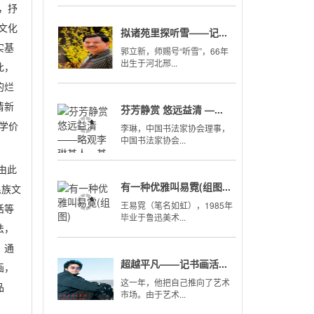
，抒
文化
拟诸苑里探听雪——记...
实基
郭立新，师赐号“听雪”，66年
出生于河北邢...
此，
的烂
清新
芬芳静赏 悠远益清 —...
学价
李琳，中国书法家协会理事，
中国书法家协会...
由此
有一种优雅叫易霓(组图...
民族文
王易霓（笔名如虹），1985年
话等
毕业于鲁迅美术...
法，
，通
超越平凡——记书画活...
画，
这一年，他把自己推向了艺术
品
市场。由于艺术...