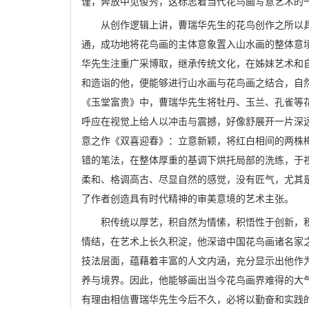
谨，奔放中见俊秀，这标志着当代花鸟画写意艺术的
从创作逻辑上讲，曹瑞华先生的花鸟创作之所以
通，成功地将花鸟画的主体意象置入山水画的整体意
华先生注重广采博取，继承传统文化，在姊妹艺术和
和造诣的他，便能够进行山水画与花鸟画之结合，自
《玉堂富贵》中，曹瑞华先生将牡丹、玉兰、孔雀等
呼应在视觉上给人以冲击与震撼，好像舒展开一片深
意之作《双喜迎春》：立意新颖，将红白相间的两株
错的笔法，在整体厚重的基调下烘托局部的洗练，于
柔和、格调高古、尽显自然的感觉，没有匠气，尤其
了作者创造具有时代精神的审美意境的艺术主张。
积传统以厚艺，积自然为情愫，积悟性于创新，
情结，在艺术上长久积淀，他深谙中国花鸟画诸名家
技法层面，蕴藉着丰富的人文内涵，充分显示出他作
养与境界。因此，他能够画出当今花鸟画界难得的大
有理由相信曹瑞华先生今后不久，必将以勤奋和实践