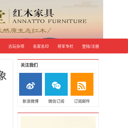
古玩杂项
名家名印
将军专栏
登陆/注册
关注我们
象
新浪微博
微信订阅
订阅邮件