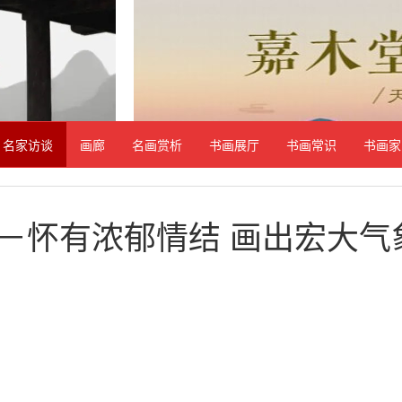
名家访谈
画廊
名画赏析
书画展厅
书画常识
书画家
－怀有浓郁情结 画出宏大气