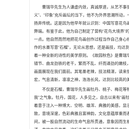
曹瑞华先生为人谦虚内敛，真诚厚道，从艺不事张
义”、“印象”充斥画坛的当下，他不为外界思潮所动
扬弃传统。这是因为他早年就认识到：中国写意花鸟
弊端。有鉴于此，他为自己制定了营构“花鸟大境界”
一点。他自然而然地把花鸟画创作过程当作自己身心
作的水墨写意“石榴”，无论从思想，还是画技，均达
着一种全新的诗性的美学原则。《故园秋色》是曹瑞
错节、曲龙劲铁的老干，繁而不乱、纤而遒劲的嫩枝
画面展现在我们面前。其笔墨老辣，技法精湛，读来
宏，气息清新，凛凛之神，浩浩长风，达到比较高的
不仅是石榴，曹瑞华先生画牡丹、桃子、梅花等物
我”之气象。牡丹，国花，人多见之，自古以来有“画
着意于注入一种博大、空明、雄浑、典雅的美感，显
致，意境深邃，色彩典雅且富神韵，文化意蕴厚重而
间，被一股自然流动的生命气息所贯通，意象因而生