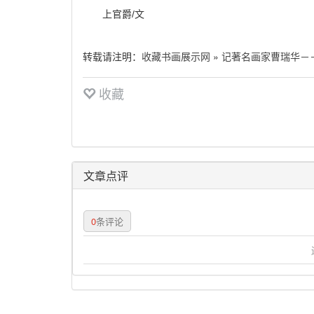
上官爵/文
转载请注明：
收藏书画展示网
»
记著名画家曹瑞华－
收藏
文章点评
0
条评论